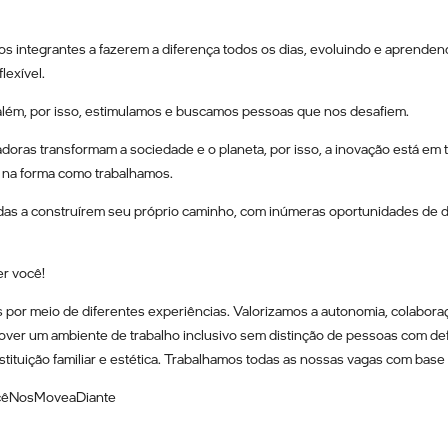
 integrantes a fazerem a diferença todos os dias, evoluindo e aprende
lexível.
além, por isso, estimulamos e buscamos pessoas que nos desafiem.
doras transformam a sociedade e o planeta, por isso, a inovação está em
 na forma como trabalhamos.
adas a construírem seu próprio caminho, com inúmeras oportunidades de
er você!
 por meio de diferentes experiências. Valorizamos a autonomia, colaboraç
er um ambiente de trabalho inclusivo sem distinção de pessoas com defi
nstituição familiar e estética. Trabalhamos todas as nossas vagas com bas
VocêNosMoveaDiante