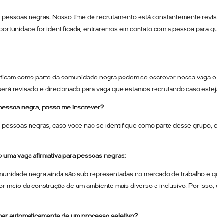
a pessoas negras. Nosso time de recrutamento está constantemente revis
ortunidade for identificada, entraremos em contato com a pessoa para qu
ificam como parte da comunidade negra podem se escrever nessa vaga e
il será revisado e direcionado para vaga que estamos recrutando caso estej
 pessoa negra, posso me inscrever?
 pessoas negras, caso você não se identifique como parte desse grupo, c
 uma vaga afirmativa para pessoas negras:
unidade negra ainda são sub representadas no mercado de trabalho e q
r meio da construção de um ambiente mais diverso e inclusivo. Por isso, 
ipar automaticamente de um processo seletivo?